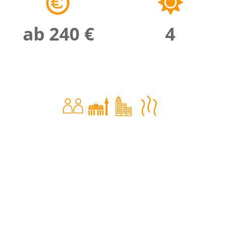
ab 240 €
4