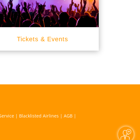
Tickets & Events
Service
|
Blacklisted Airlines
|
AGB
|