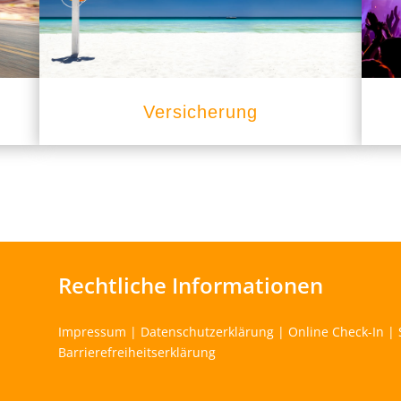
Versicherung
Rechtliche Informationen
Impressum
|
Datenschutzerklärung
|
Online Check-In
|
Barrierefreiheitserklärung